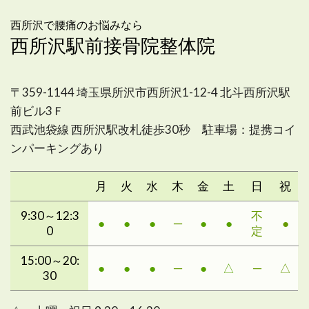
西所沢で腰痛のお悩みなら
西所沢駅前接骨院整体院
〒359-1144 埼玉県所沢市西所沢1-12-4 北斗西所沢駅
前ビル3Ｆ
西武池袋線 西所沢駅改札徒歩30秒 駐車場：提携コイ
ンパーキングあり
月
火
水
木
金
土
日
祝
9:30～12:3
不
●
●
●
─
●
●
●
0
定
15:00～20:
●
●
●
─
●
△
─
△
30