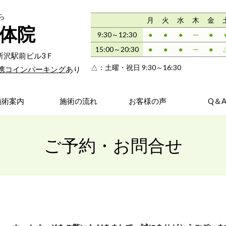
ら
月
火
水
木
金
体院
9:30～12:30
●
●
●
─
●
15:00～20:30
●
●
●
─
●
斗西所沢駅前ビル3Ｆ
△：
土曜・祝日 9:30～16:30
携コインパーキング
あり
施術案内
施術の流れ
お客様の声
Q＆
ご予約・お問合せ