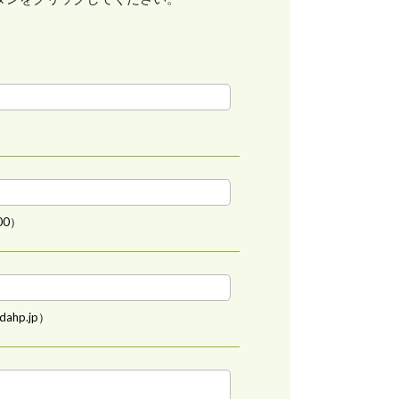
00）
ahp.jp）