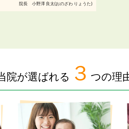
院長 小野澤 良太(おのざわ りょうた)
３
当院が選ばれる
つの理