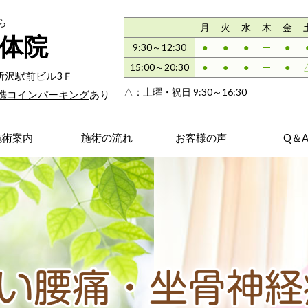
ら
月
火
水
木
金
体院
9:30～12:30
●
●
●
─
●
15:00～20:30
●
●
●
─
●
斗西所沢駅前ビル3Ｆ
△：
土曜・祝日 9:30～16:30
携コインパーキング
あり
施術案内
施術の流れ
お客様の声
Q＆