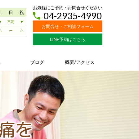
お気軽にご予約・
お問合せ
ください
土
日
祝
04-2935-4990
●
●
不定
お問合せ・ご相談フォーム
△
─
△
LINE予約はこちら
A
ブログ
概要/アクセス